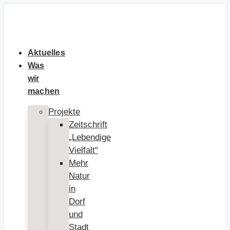
Zum
Inhalt
springen
Aktuelles
Was
wir
machen
Projekte
Zeitschrift
„Lebendige
Vielfalt“
Mehr
Natur
in
Dorf
und
Stadt