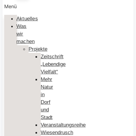
Menü
Aktuelles
Was
wir
machen
Projekte
Zeitschrift
„Lebendige
Vielfalt“
Mehr
Natur
in
Dorf
und
Stadt
Veranstaltungsreihe
Wiesendrusch